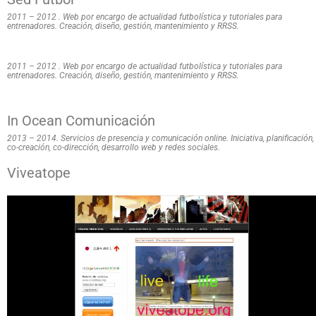
2011 – 2012 . Web por encargo de actualidad futbolística y tutoriales para
entrenadores.
Creación, diseño, gestión,
mantenimiento y RRSS.
2011 – 2012 . Web por encargo de actualidad futbolística y tutoriales para
entrenadores.
Creación, diseño, gestión,
mantenimiento y RRSS.
In Ocean Comunicación
2013 – 2014. Servicios de presencia y comunicación online.
Iniciativa, planificación,
co-creación, co-dirección, desarrollo web y redes sociales.
Viveatope