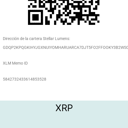
Dirección de la cartera Stellar Lumens:
GDQP2KPQGKIHYJGXNUIYOMHARUARCA7DJT5FO2FFOOKY3B2WS
XLM Memo ID
5842732433614853528
XRP