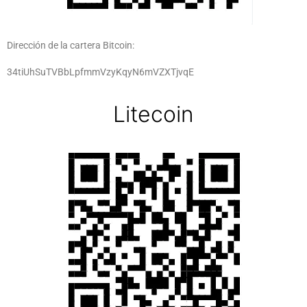
Dirección de la cartera Bitcoin:
34tiUhSuTVBbLpfmmVzyKqyN6mVZXTjvqE
Litecoin