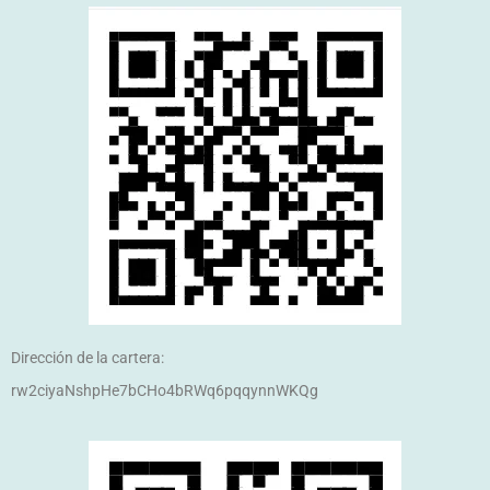
Dirección de la cartera:
rw2ciyaNshpHe7bCHo4bRWq6pqqynnWKQg