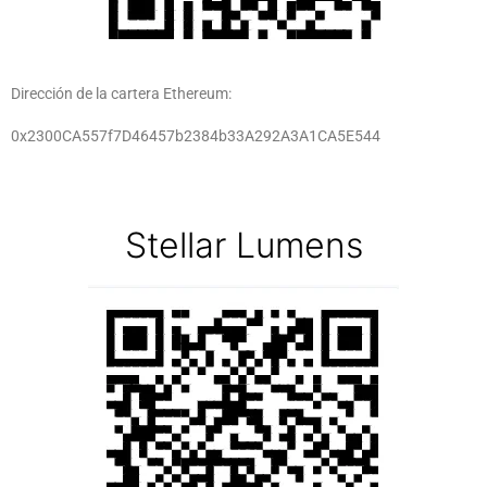
Dirección de la cartera Ethereum:
0x2300CA557f7D46457b2384b33A292A3A1CA5E544
Stellar Lumens