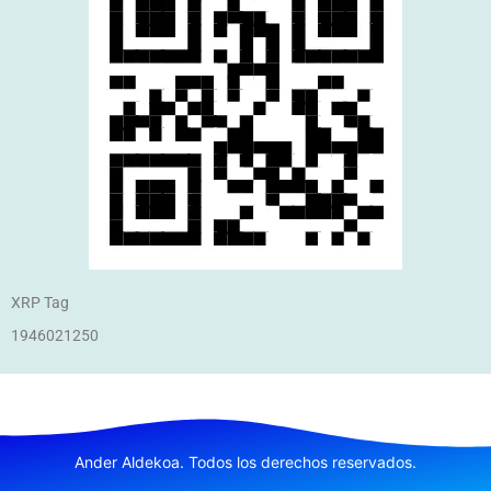
XRP Tag
1946021250
Ander Aldekoa. Todos los derechos reservados.