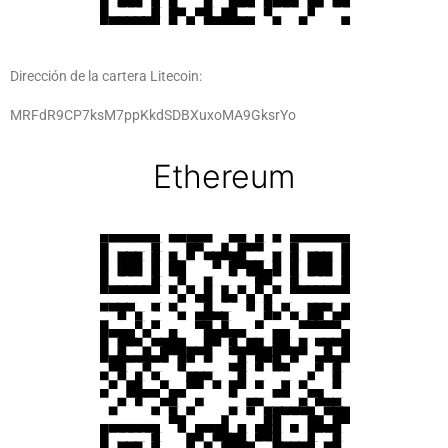
Dirección de la cartera Litecoin:
MRFdR9CP7ksM7ppKkdSDBXuxoMA9GksrYo
Ethereum