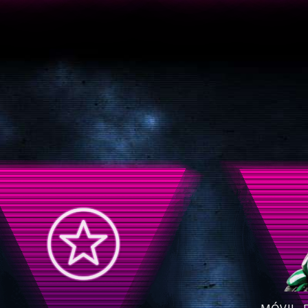
LA OPE
BANCA REVOLUCIONARIA
• Cobertur
• Cuenta / tarjeta gratuitos.
Calidad 
¡También transferencias gratuitas!
• Prec
• Sin comisiones, para siempre.
• Atención a
Mantenimiento de tarjeta y cuenta
100% h
gratis, sin requisitos, sin condiciones.