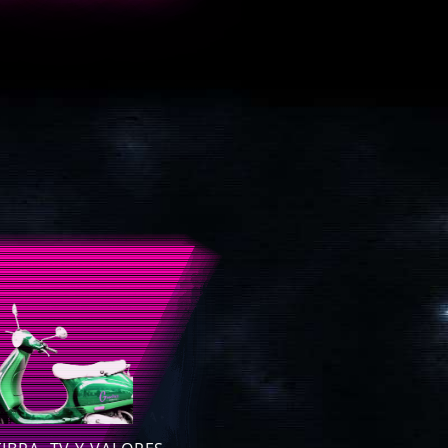
RADORA DEFINITIVA
a en el 99% de la población.
tecnológica de Vodafone.
io realmente asequible.
l cliente propio y de calidad.
umanos, 0% máquinas.