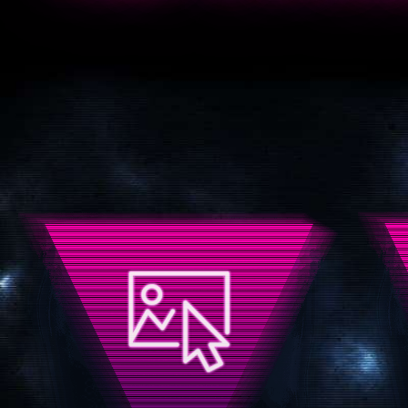
CRIPTOMONÍZATE
• Obtén recompensas por invertir.
• Sólo para mayores de 18 años
asumiendo el alto riesgo.