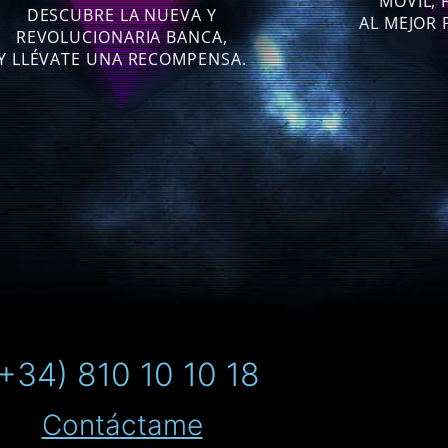
MÓVIL, 
• Sin ata
DESCUBRE LA NUEVA Y
• Saca de cajeros de forma gratuita.
AL MEJOR 
Spo
REVOLUCIONARIA BANCA,
Y LLÉVATE UNA RECOMPENSA.
+34) 810 10 10 18
Contáctame