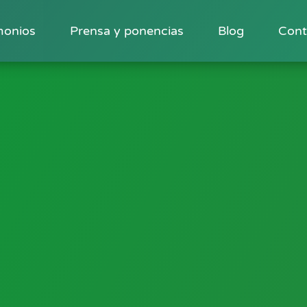
monios
Prensa y ponencias
Blog
Cont