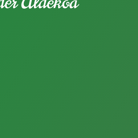
er Aldekoa
C
r
e
a
.
o
.
t
i
v
o
c
t