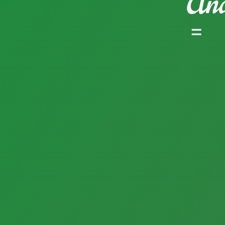
And
=